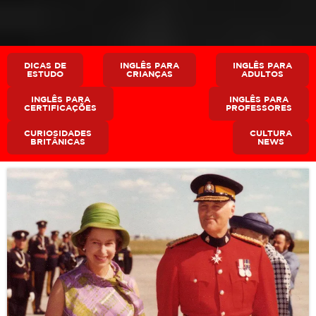
DICAS DE
INGLÊS PARA
INGLÊS PARA
ESTUDO
CRIANÇAS
ADULTOS
INGLÊS PARA
INGLÊS PARA
CERTIFICAÇÕES
PROFESSORES
CURIOSIDADES
CULTURA
BRITÂNICAS
NEWS