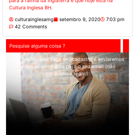
para a rainha da Inglaterra e que hoje está na
Cultura Inglesa BH
.
culturainglesamg
setembro 9, 2020
7:03 pm
42 Comments
Não perca nada! Faça seu cadastro e enviaremos
todas as novidades para o seu email (não
enviaremos spam!):