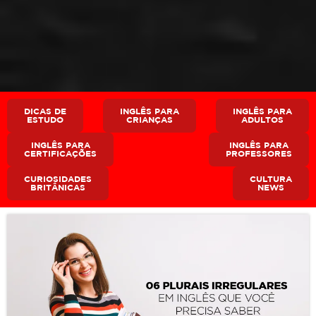
DICAS DE
INGLÊS PARA
INGLÊS PARA
ESTUDO
CRIANÇAS
ADULTOS
INGLÊS PARA
INGLÊS PARA
CERTIFICAÇÕES
PROFESSORES
CURIOSIDADES
CULTURA
BRITÂNICAS
NEWS