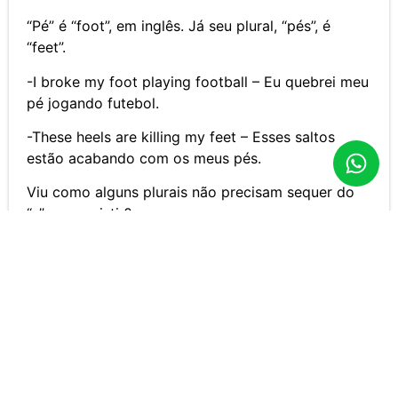
“Pé” é “foot”, em inglês. Já seu plural, “pés”, é
“feet”.
-I broke my foot playing football – Eu quebrei meu
pé jogando futebol.
-These heels are killing my feet – Esses saltos
estão acabando com os meus pés.
Viu como alguns plurais não precisam sequer do
“s” para existir?
Quer continuar aprendendo? Leia nosso artigo
Elogios em inglês para você dizer a quem você
gosta
culturainglesamg
agosto 18, 2021
5:35 pm
No Comments