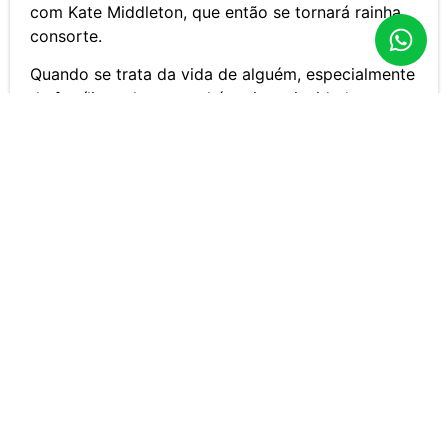
com Kate Middleton, que então se tornará rainha
consorte.
Quando se trata da vida de alguém, especialmente
da família real, sempre há mais curiosidades e
fatos a serem descobertos.
Quer continuar aprendendo? Leia nosso artigo
12
fatos sobre a princesa Diana que você
provavelmente não sabia
culturainglesamg
junho 24, 2021
12:24 pm
No Comments
Não perca nada! Faça seu cadastro e enviaremos
todas as novidades para o seu email (não
enviaremos spam!):