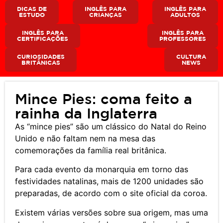
DICAS DE
INGLÊS PARA
INGLÊS PARA
ESTUDO
CRIANÇAS
ADULTOS
INGLÊS PARA
INGLÊS PARA
CERTIFICAÇÕES
PROFESSORES
CURIOSIDADES
CULTURA
BRITÂNICAS
NEWS
Mince Pies: coma feito a
rainha da Inglaterra
As “mince pies” são um clássico do Natal do Reino
Unido e não faltam nem na mesa das
comemorações da família real britânica.
Para cada evento da monarquia em torno das
festividades natalinas, mais de 1200 unidades são
preparadas, de acordo com o site oficial da coroa.
Existem várias versões sobre sua origem, mas uma