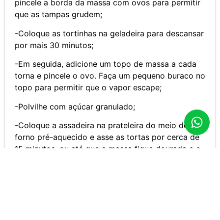
pincele a borda da massa com ovos para permitir
que as tampas grudem;
-Coloque as tortinhas na geladeira para descansar
por mais 30 minutos;
-Em seguida, adicione um topo de massa a cada
torna e pincele o ovo. Faça um pequeno buraco no
topo para permitir que o vapor escape;
-Polvilhe com açúcar granulado;
-Coloque a assadeira na prateleira do meio do
forno pré-aquecido e asse as tortas por cerca de
15 minutos, ou até que a massa fique dourada e o
recheio comece a ferver um pouco;
-Retire do forno e deixe esfriar um pouco antes de
desenformar;
-Polvilhe as tortinhas com açúcar de confeiteiro e