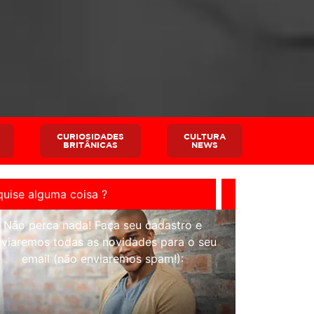
CURIOSIDADES
CULTURA
BRITÂNICAS
NEWS
Não perca nada! Faça seu cadastro e
nviaremos todas as novidades para o seu
email (não enviaremos spam!):