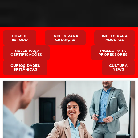
DICAS DE
INGLÊS PARA
INGLÊS PARA
ESTUDO
CRIANÇAS
ADULTOS
INGLÊS PARA
INGLÊS PARA
CERTIFICAÇÕES
PROFESSORES
CURIOSIDADES
CULTURA
BRITÂNICAS
NEWS