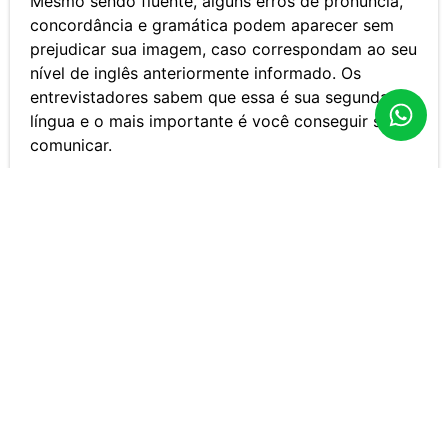
Mesmo sendo fluente, alguns erros de pronúncia,
concordância e gramática podem aparecer sem
prejudicar sua imagem, caso correspondam ao seu
nível de inglês anteriormente informado. Os
entrevistadores sabem que essa é sua segunda
língua e o mais importante é você conseguir se
comunicar.
Faça todas as perguntas que precisar
Pensando em garantir uma boa comunicação, não
deixe nenhuma dúvida passar. Não entendeu o que
o recrutador falou? Pergunte. Gostaria de saber
mais sobre a posição? Pergunte. Isso mostrará o
seu engajamento e desejo pela vaga e empresa,
assim como mostrará que você é uma pessoa
proativa e atenta aos detalhes.
Não se preocupe com o sotaque
Como dito antes, o mais importante é conseguir
se comunicar! Se os recrutadores estão te