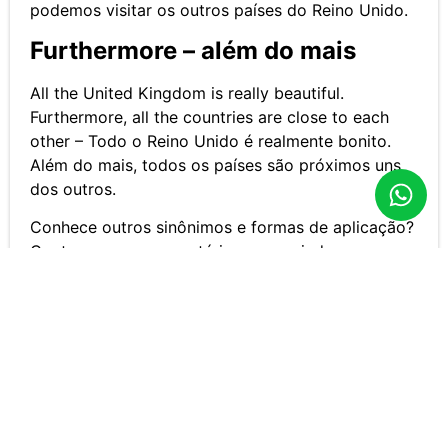
podemos visitar os outros países do Reino Unido.
Furthermore – além do mais
All the United Kingdom is really beautiful.
Furthermore, all the countries are close to each
other – Todo o Reino Unido é realmente bonito.
Além do mais, todos os países são próximos uns
dos outros.
Conhece outros sinônimos e formas de aplicação?
Conte-nos nos comentários e nos ajude a
aumentar essa lista tão importante de vocabulário!
culturainglesamg
agosto 25, 2022
4:54 pm
No Comments
Não perca nada! Faça seu cadastro e enviaremos