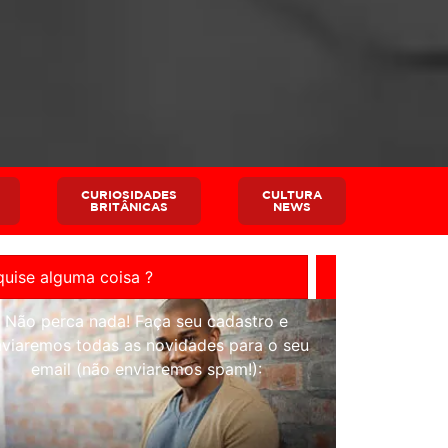
CURIOSIDADES
CULTURA
BRITÂNICAS
NEWS
Não perca nada! Faça seu cadastro e
nviaremos todas as novidades para o seu
email (não enviaremos spam!):