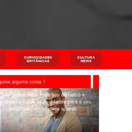
CURIOSIDADES
CULTURA
BRITÂNICAS
NEWS
Não perca nada! Faça seu cadastro e
nviaremos todas as novidades para o seu
email (não enviaremos spam!):