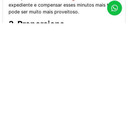
expediente e compensar esses minutos mais tarde
pode ser muito mais proveitoso.
3. Proporcione
oportunidades de viagens a
trabalho
Outra forma de incentivar o estudo do inglês
dentro da empresa é proporcionando
viagens
de
trabalho. Se a sua empresa tem filiais ou matrizes
em outros países, por exemplo, ela pode criar um
programa de intercâmbio para quem alcançar um
determinado nível de proficiência no idioma.
Se esse projeto for bem planejado, a melhora na
performance dos participantes pode ser incrível!
Eles terão não só a chance de conversar com
falantes nativos, mas de entenderem como a