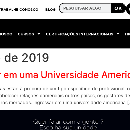
OK
TRABALHE CONOSCO
BLOG
NOSCO
CURSOS
CERTIFICAÇÕES INTERNACIONAIS
H
o de 2019
ar em uma Universidade Ameri
as estão à procura de um tipo específico de profissional:
elecer relações comerciais outros países, os gestores dev
tros mercados. Ingressar em uma universidade americana [
Quer falar com a gente ?
Escolha sua
unidade