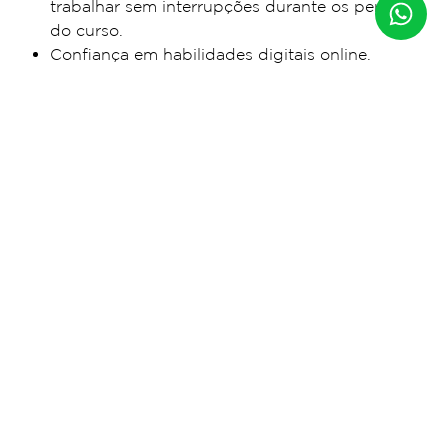
trabalhar sem interrupções durante os períodos
do curso.
Confiança em habilidades digitais online.
QUAIS AS VANTAGENS DE UM
CELTA
PRESENCIAL INTENSIVO
?
Aprimoramento de práticas de ensino
Mais de 20 input sessions ao vivo com tutores
CELTA
Aulas (
teaching practice
) com turmas de alunos
reais
Todas as aulas dadas observadas e avaliadas
pelos tutores CELTA que fornecerão feedback
construtivo sobre sua performance
Observação de aulas práticas dos demais
trainees de CELTA e de professores experientes
(peer observations)
Acesso direto a recursos físicos tais como
biblioteca e materiais didáticos