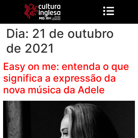
Dia:
21 de outubro
de 2021
Easy on me: entenda o que
significa a expressão da
nova música da Adele