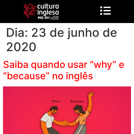
Dia:
23 de junho de
2020
Saiba quando usar “why” e
“because” no inglês