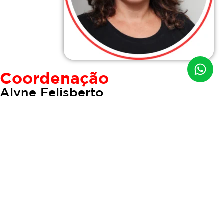
Coordenação
Alyne Felisberto
Fale com a coordenação
Descubra seu nível de
inglês!
Análise de
Faça agora sua
Conhecimento
e descubra o curso ideal para você.