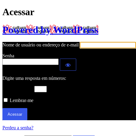
Acessar
Powered by WordPress
Nome de usuário ou endereço de e-mail
Senha
Digite uma resposta em números:
catorze − um =
Lembrar-me
Perdeu a senha?